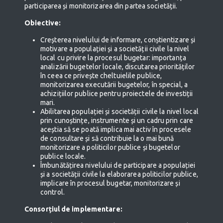
participarea și monitorizarea din partea societății.
Obiective:
Creșterea nivelului de informare, conștientizare și
motivare a populației și a societății civile la nivel
local cu privire la procesul bugetar: importanța
analizării bugetelor locale, discutarea priorităților
în ceea ce privește cheltuielile publice,
monitorizarea executării bugetelor, în special, a
achizițiilor publice pentru proiectele de investiții
mari.
Abilitarea populației și societății civile la nivel local
prin cunoștințe, instrumente și un cadru prin care
aceștia să se poată implica mai activ în procesele
de consultare și să contribuie la o mai bună
monitorizare a politicilor publice și bugetelor
publice locale.
Îmbunătățirea nivelului de participare a populației
și a societății civile la elaborarea politicilor publice,
implicare în procesul bugetar, monitorizare și
control.
Consorțiul de implementare: