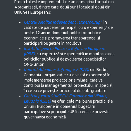
Proiectul este implementat de un consorțiu format din
4 organizații, dintre care două sunt locale și două din
Uniunea Europeană:
Centrul Analitic Independent „Expert-Grup”
, în
calitate de partener principal, cu o experiență de
peste 12 ani în domeniul politicilor publice
economice și promovarea transparenței și
participării bugetare în Moldova;
Institutul pentru Politici și Reforme Europene
(IPRE)
, cu expertiză și experiență în monitorizarea
politicilor publice și dezvoltarea capacităților
ONG-urilor;
Konrad Adenauer Stiftung e.V. (KAS)
din Berlin,
Germania – organizație cu o vastă experiență în
implementarea proiectelor similare, care va
contribui la managementul proiectului, în special,
în ceea ce privește procesul de sub-grantare.
Centrul pentru Studii Est-Europene din Vilnius,
Lituania (CSEE)
va oferi cele mai bune practici ale
Uniunii Europene în domeniul bugetării
participative și principiile UE în ceea ce privește
guvernanța economică.